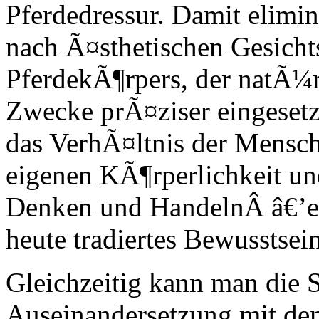
Pferdedressur. Damit elimini
nach Ã¤sthetischen Gesicht
PferdekÃ¶rpers, der natÃ¼r
Zwecke prÃ¤ziser eingesetzt
das VerhÃ¤ltnis der Mensch
eigenen KÃ¶rperlichkeit un
Denken und HandelnÂ â€’ei
heute tradiertes Bewusstsein
Gleichzeitig kann man die S
Auseinandersetzung mit de