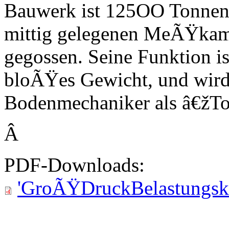
Bauwerk ist 125OO Tonnen 
mittig gelegenen MeÃŸkam
gegossen. Seine Funktion ist 
bloÃŸes Gewicht, und wird 
Bodenmechaniker als â€žTot
Â
PDF-Downloads:
'GroÃŸDruckBelastungsk