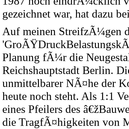
1987 noch eindrÃ¼cklich 
gezeichnet war, hat dazu be
Auf meinen StreifzÃ¼gen du
'GroÃŸDruckBelastungskÃ¶r
Planung fÃ¼r die Neugesta
Reichshauptstadt Berlin. D
unmittelbarer NÃ¤he der K
heute noch steht. Als 1:1 V
eines Pfeilers des â€žBau
die TragfÃ¤higkeiten von M