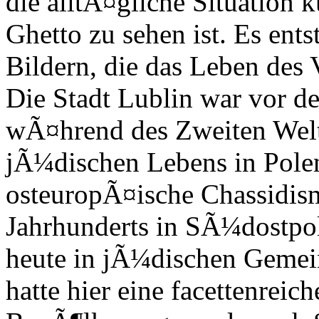
die alltÃ¤gliche Situatio
Ghetto zu sehen ist. Es ents
Bildern, die das Leben des
Die Stadt Lublin war vor d
wÃ¤hrend des Zweiten Weltk
jÃ¼dischen Lebens in Pole
osteuropÃ¤ische Chassidism
Jahrhunderts in SÃ¼dostpol
heute in jÃ¼dischen Gemein
hatte hier eine facettenrei