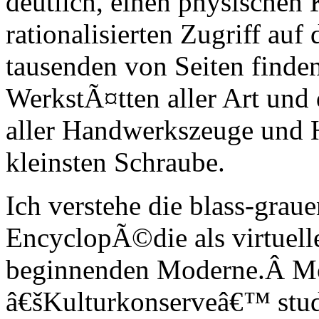
deutlich, einen physischen
rationalisierten Zugriff auf
tausenden von Seiten finde
WerkstÃ¤tten aller Art und 
aller Handwerkszeuge und H
kleinsten Schraube.
Ich verstehe die blass-grau
EncyclopÃ©die als virtuel
beginnenden Moderne.Â Mon
â€šKulturkonserveâ€™ stud