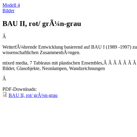
Modell 4
Bilder
BAU II, rot/ grÃ¼n-grau
Â
WeiterfÃ¼hrende Entwicklung basierend auf BAU I (1989 -1997) zu F
wissenschaftlichen ZusammenhÃ¤ngen.
mixed media, 7 Tableaus mit plastischen Ensembles,Â Â Â Â Â
Bilder, Glasobjekte, Neonlampen, Wandzeichnungen
Â
PDF-Downloads:
BAU II, rot/ grÃ¼n-grau