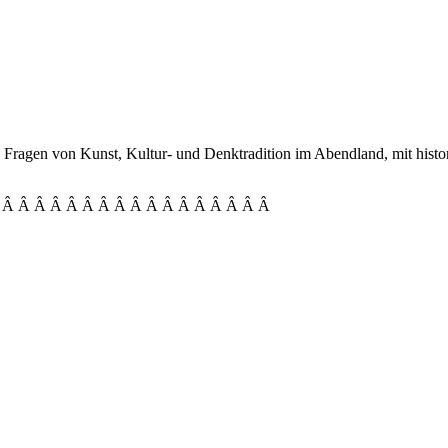
ragen von Kunst, Kultur- und Denktradition im Abendland, mit histo
 Â Â Â Â Â Â Â Â Â Â Â Â Â Â Â Â Â Â Â